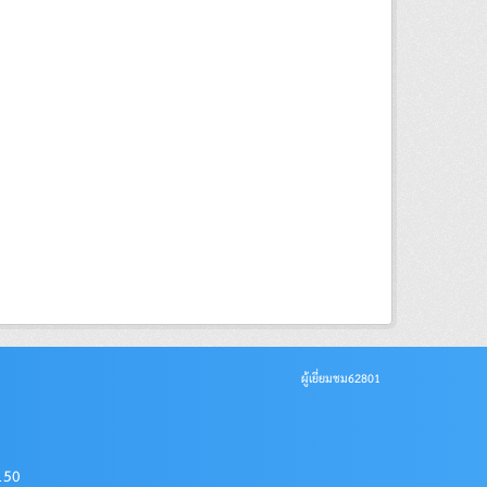
ผู้เยี่ยมชม
62801
0150