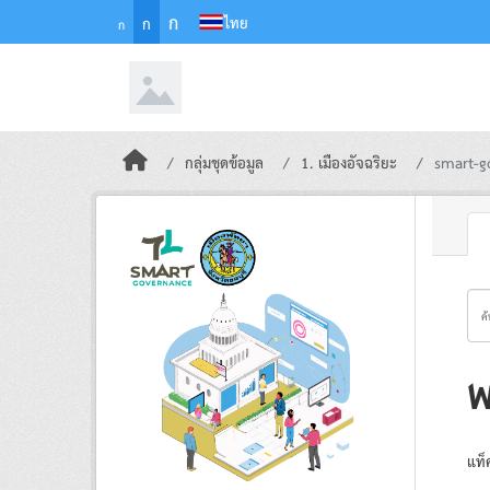
Skip to main content
ก
ไทย
ก
ก
กลุ่มชุดข้อมูล
1. เมืองอัจฉริยะ
smart-g
พ
แท็