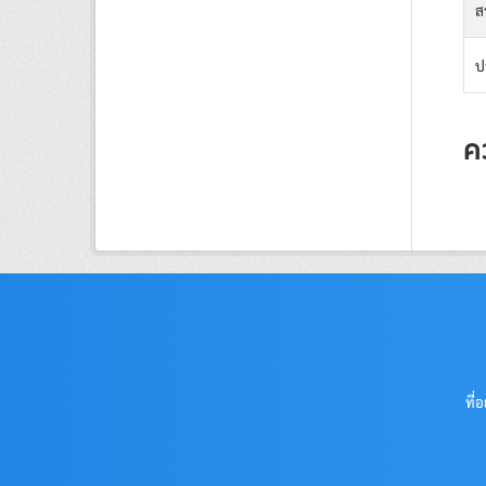
ส
ป
ค
ที่