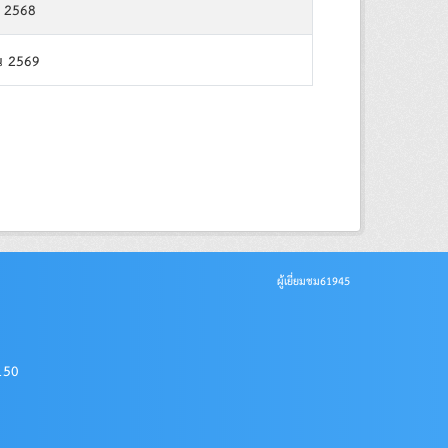
 2568
น 2569
ผู้เยี่ยมชม
61945
0150