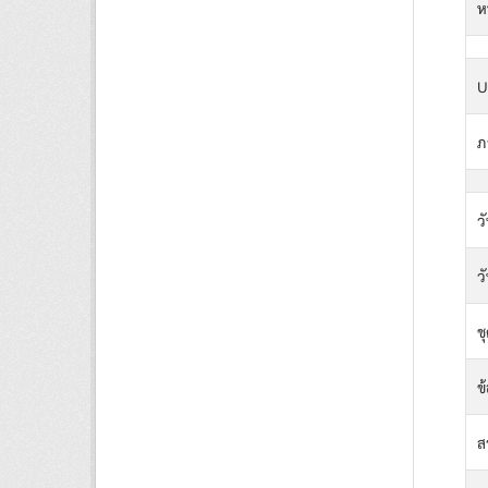
ห
U
ภ
วั
ว
ชุ
ข
ส