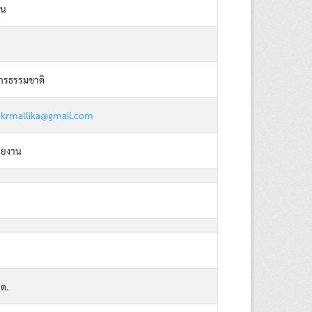
ยน
กรธรรมชาติ
krmallika@gmail.com
วยงาน
ต.