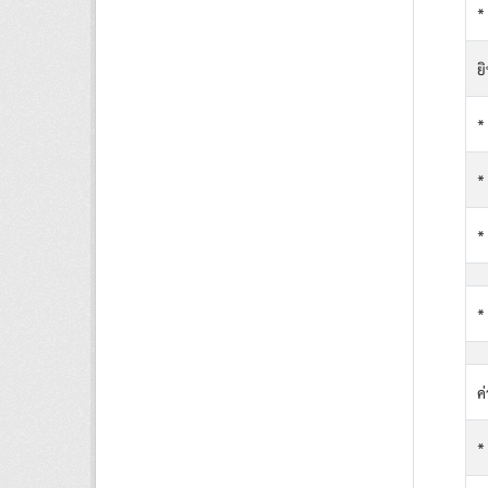
*
ย
*
*
*
*
ค
*