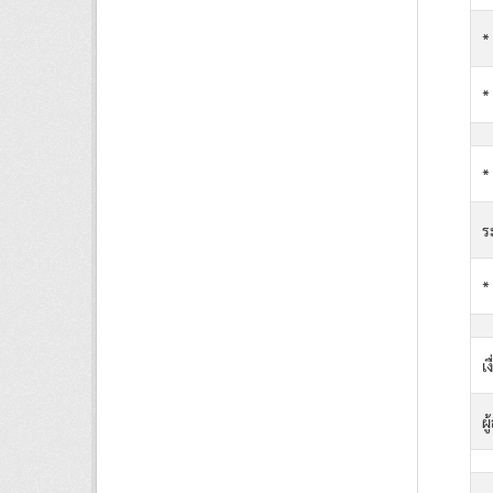
*
*
*
ร
*
เ
ผ